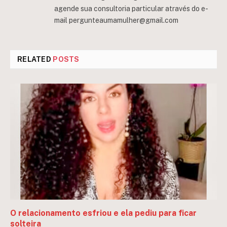
agende sua consultoria particular através do e-
mail
pergunteaumamulher@gmail.com
RELATED
POSTS
O relacionamento esfriou e ela pediu para ficar
solteira