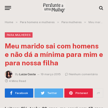
»
»
»
Home
Para homens e mulheres
Para mulheres
Meu marido sai com homens e não dá a mínima para mim e para nossa filha
PARA MULHERES
Meu marido sai com homens
e não dá a mínima para mim e
para nossa filha
By
Luiza Costa
19 março 2015
Nenhum comentário
4 Mins Read
Facebook
Twitter
Pinterest