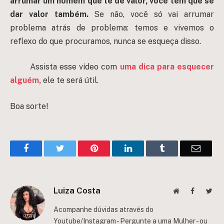
arrumar um homem que te dê valor, você tem que se
dar valor também.
Se não, você só vai arrumar
problema atrás de problema: temos e vivemos o
reflexo do que procuramos, nunca se esqueça disso.
Assista esse vídeo com
uma dica para esquecer
alguém,
ele te será útil.
Boa sorte!
Facebook
Twitter
Pinterest
LinkedIn
Tumblr
Email
Luiza Costa
Website
Facebook
Twit
Acompanhe dúvidas através do
Youtube/Instagram - Pergunte a uma Mulher - ou