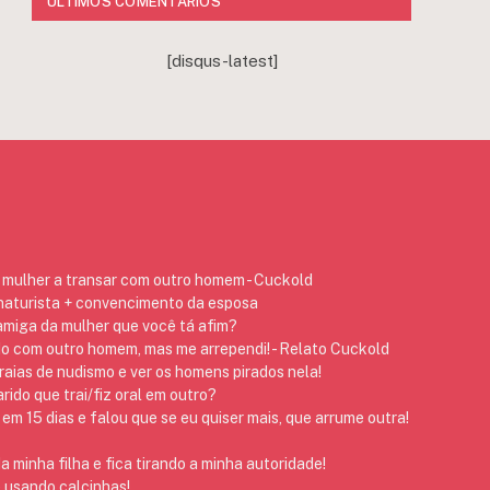
ÚLTIMOS COMENTÁRIOS
[disqus-latest]
mulher a transar com outro homem - Cuckold
 naturista + convencimento da esposa
 amiga da mulher que você tá afim?
do com outro homem, mas me arrependi! - Relato Cuckold
raias de nudismo e ver os homens pirados nela!
ido que trai/fiz oral em outro?
em 15 dias e falou que se eu quiser mais, que arrume outra!
 minha filha e fica tirando a minha autoridade!
 usando calcinhas!