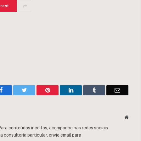
erest
Facebook
Twitter
Pinterest
LinkedIn
Tumblr
Email
Websit
ara conteúdos inéditos, acompanhe nas redes sociais
consultoria particular, envie email para