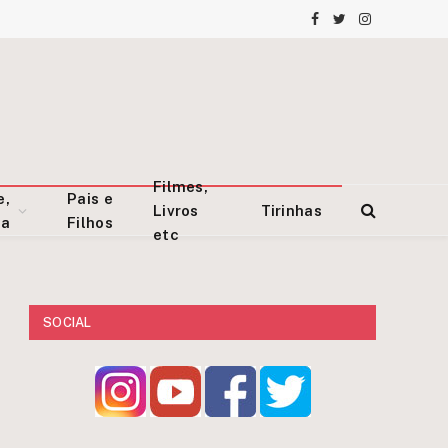
Facebook
Twitter
Instagram
Filmes,
e,
Pais e
Livros
Tirinhas
za
Filhos
etc
SOCIAL