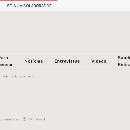
SEJA UM COLABORADOR
Para
Saúd
Notícias
Entrevistas
Vídeos
pensar
Bele
»
vitrine-broxa-post
comentário
1 Min Read