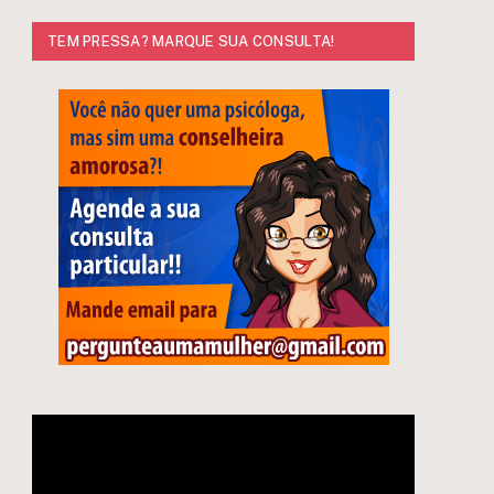
TEM PRESSA? MARQUE SUA CONSULTA!
e
Tocador
de
vídeo