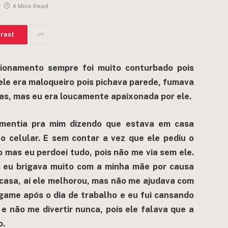
4 Mins Read
erest
cionamento sempre foi muito conturbado pois
ele era maloqueiro pois pichava parede, fumava
s, mas eu era loucamente apaixonada por ele.
 mentia pra mim dizendo que estava em casa
o celular. E sem contar a vez que ele pediu o
 mas eu perdoei tudo, pois não me via sem ele.
s eu brigava muito com a minha mãe por causa
 casa, aí ele melhorou, mas não me ajudava com
ogame após o dia de trabalho e eu fui cansando
e não me divertir nunca, pois ele falava que a
o.