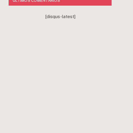
ÚLTIMOS COMENTÁRIOS
[disqus-latest]
r