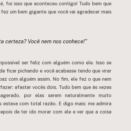
s é, foi isso que aconteceu contigo! Tudo bem que
e fez um bem gigante que você vai agradecer mais
ta certeza? Você nem nos conhece!”
ossível ser feliz com alguém como ele. Isso se
e ficar pichando e você acabasse tendo que virar
 paz com alguém assim. No fim, ele fez o que nem
azer: afastar vocês dois. Tudo bem que às vezes
gerado, por elas serem naturalmente muito
 estava com total razão. E digo mais: me admira
pois de ter ido morar com ele e ver que a coisa