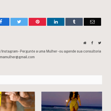
Facebook
Twitter
Pinterest
LinkedIn
Tumblr
Email
Website
Facebook
Twitte
Instagram - Pergunte a uma Mulher - ou agende sua consultoria
umamulher@gmail.com