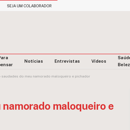
SEJA UM COLABORADOR
Para
Saúd
Notícias
Entrevistas
Vídeos
pensar
Bele
o saudades do meu namorado maloqueiro e pichador
 namorado maloqueiro e