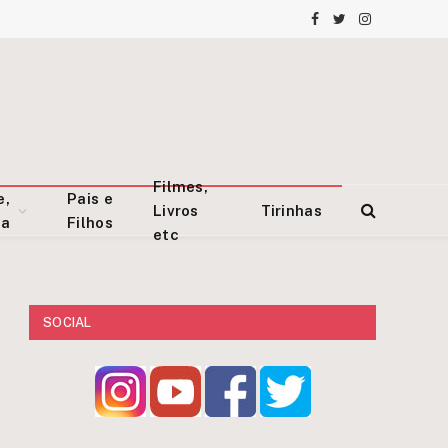
Facebook
Twitter
Instagram
Filmes,
e,
Pais e
Livros
Tirinhas
za
Filhos
etc
SOCIAL