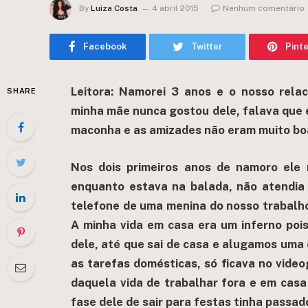
By
Luiza Costa
4 abril 2015
Nenhum comentário
Facebook
Twitter
Pint
Leitora: Namorei 3 anos e o nosso rela
SHARE
minha mãe nunca gostou dele, falava que 
maconha e as amizades não eram muito boa
Nos dois primeiros anos de namoro ele
enquanto estava na balada, não atendia 
telefone de uma menina do nosso trabalho
A minha vida em casa era um inferno poi
dele, até que sai de casa e alugamos uma
as tarefas domésticas, só ficava no vide
daquela vida de trabalhar fora e em casa 
fase dele de sair para festas tinha passad