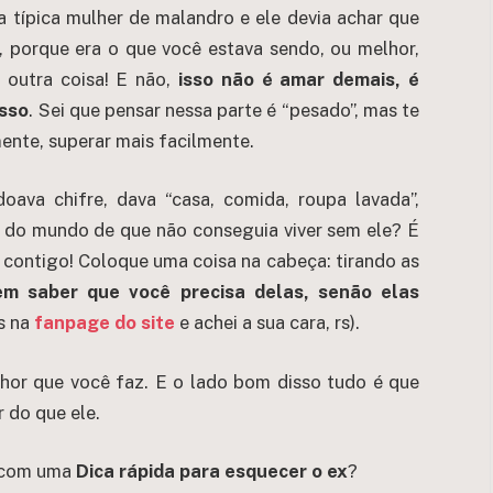
 típica mulher de malandro e ele devia achar que
, porque era o que você estava sendo, ou melhor,
 outra coisa! E não,
isso não é amar demais, é
isso
. Sei que pensar nessa parte é “pesado”, mas te
ente, superar mais facilmente.
oava chifre, dava “casa, comida, roupa lavada”,
a do mundo de que não conseguia viver sem ele? É
s contigo! Coloque uma coisa na cabeça: tirando as
m saber que você precisa delas, senão elas
as na
fanpage do site
e achei a sua cara, rs).
hor que você faz. E o lado bom disso tudo é que
 do que ele.
s com uma
Dica rápida para esquecer o ex
?