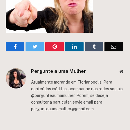
Facebook
Twitter
Pinterest
LinkedIn
Tumblr
Email
Pergunte a uma Mulher
Web
Atualmente morando em Florianópolis! Para
conteúdos inéditos, acompanhe nas redes sociais
@pergunteaumamulher. Porém, se deseja
consultoria particular, envie email para
pergunteaumamulher@gmail.com