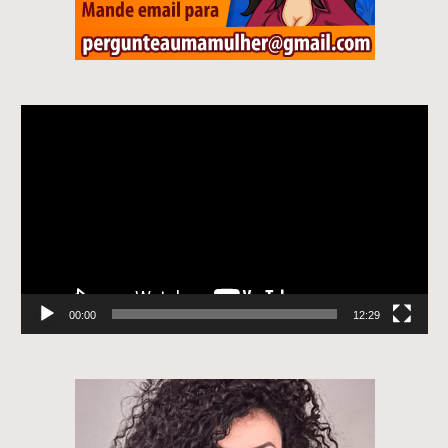
Tocador
de
vídeo
00:00
12:29