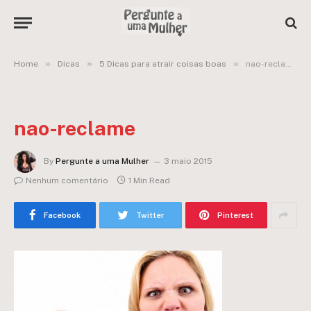
»
»
»
Home
Dicas
5 Dicas para atrair coisas boas
nao-reclame
nao-reclame
By
Pergunte a uma Mulher
3 maio 2015
Nenhum comentário
1 Min Read
Facebook
Twitter
Pinterest