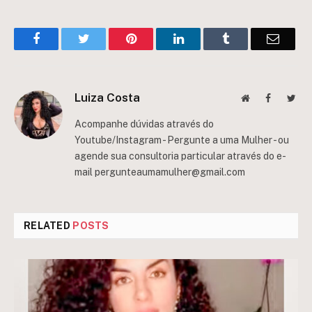
Facebook
Twitter
Pinterest
LinkedIn
Tumblr
Email
Luiza Costa
Website
Facebook
Twit
Acompanhe dúvidas através do
Youtube/Instagram - Pergunte a uma Mulher - ou
agende sua consultoria particular através do e-
mail
pergunteaumamulher@gmail.com
RELATED
POSTS