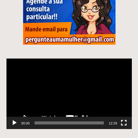
Tocador
de
vídeo
00:00
12:29