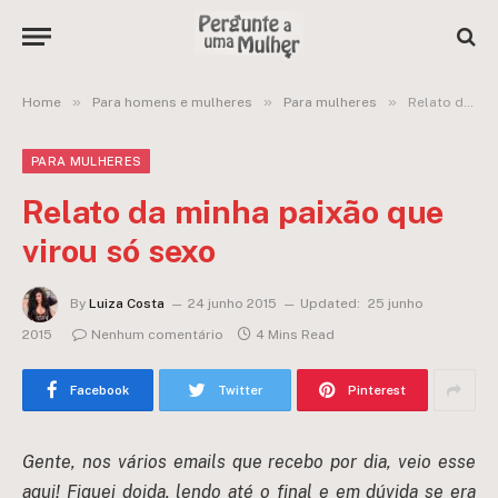
»
»
»
Home
Para homens e mulheres
Para mulheres
Relato da minha paixão que virou só sexo
PARA MULHERES
Relato da minha paixão que
virou só sexo
By
Luiza Costa
24 junho 2015
Updated:
25 junho
2015
Nenhum comentário
4 Mins Read
Facebook
Twitter
Pinterest
Gente, nos vários emails que recebo por dia, veio esse
aqui! Fiquei doida, lendo até o final e em dúvida se era