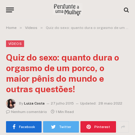
»
»
Home
Vídeos
Quiz do sexo: quanto dura o orgasmo de um porco, o maior pênis do mundo e outras questões!
VÍDEOS
Quiz do sexo: quanto dura o
orgasmo de um porco, o
maior pênis do mundo e
outras questões!
By
Luiza Costa
27 julho 2015
Updated:
28 maio 2022
Nenhum comentário
1 Min Read
Facebook
Twitter
Pinterest