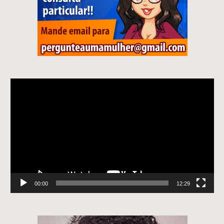
Tocador
de
vídeo
00:00
12:29