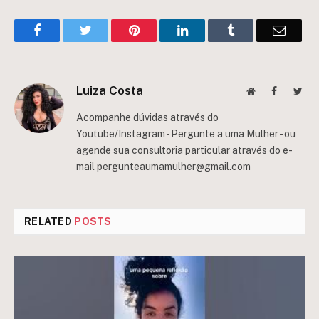
Facebook
Twitter
Pinterest
LinkedIn
Tumblr
Email
Luiza Costa
Website
Facebook
Twit
Acompanhe dúvidas através do
Youtube/Instagram - Pergunte a uma Mulher - ou
agende sua consultoria particular através do e-
mail
pergunteaumamulher@gmail.com
RELATED
POSTS