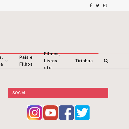
Facebook
Twitter
Instagram
Filmes,
e,
Pais e
Livros
Tirinhas
za
Filhos
etc
SOCIAL