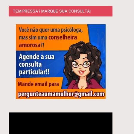
TEM PRESSA? MARQUE SUA CONSULTA!
e
Tocador
de
vídeo