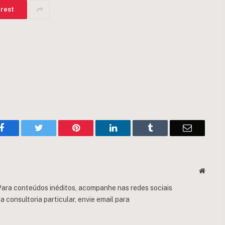
erest
Facebook
Twitter
Pinterest
LinkedIn
Tumblr
Email
Websit
ara conteúdos inéditos, acompanhe nas redes sociais
consultoria particular, envie email para