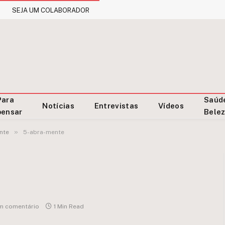
SEJA UM COLABORADOR
Para
Saúd
Notícias
Entrevistas
Vídeos
pensar
Bele
»
nte
5-abra-mente
m comentário
1 Min Read