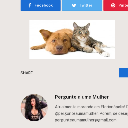
Facebook
Twitter
Pint
SHARE.
Pergunte a uma Mulher
Atualmente morando em Florianópolis! P
@pergunteaumamulher. Porém, se deseja 
pergunteaumamulher@gmail.com