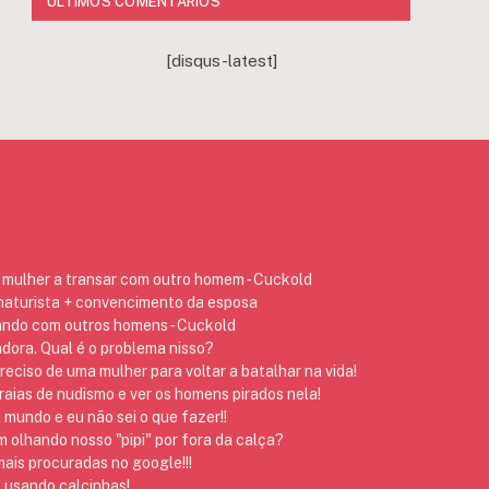
ÚLTIMOS COMENTÁRIOS
[disqus-latest]
mulher a transar com outro homem - Cuckold
 naturista + convencimento da esposa
ando com outros homens - Cuckold
dora. Qual é o problema nisso?
preciso de uma mulher para voltar a batalhar na vida!
raias de nudismo e ver os homens pirados nela!
 mundo e eu não sei o que fazer!!
 olhando nosso "pipi" por fora da calça?
ais procuradas no google!!!
 usando calcinhas!