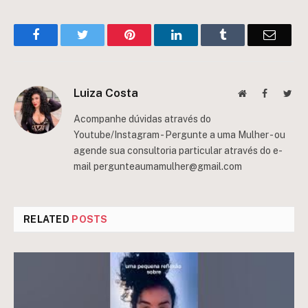
Facebook
Twitter
Pinterest
LinkedIn
Tumblr
Email
Luiza Costa
Website
Facebook
Twit
Acompanhe dúvidas através do
Youtube/Instagram - Pergunte a uma Mulher - ou
agende sua consultoria particular através do e-
mail
pergunteaumamulher@gmail.com
RELATED
POSTS