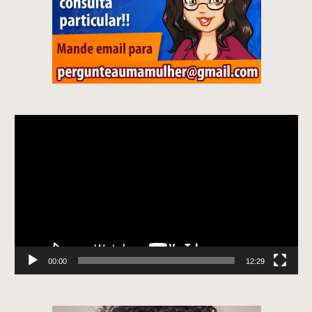
Tocador
de
vídeo
00:00
12:29