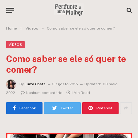
»
»
Home
Vídeos
Como saber se ele só quer te comer?
VÍDEOS
Como saber se ele só quer te
comer?
By
Luiza Costa
3 agosto 2015
Updated:
28 maio
2022
Nenhum comentário
1 Min Read
Facebook
Twitter
Pinterest