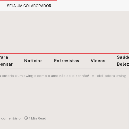
SEJA UM COLABORADOR
Para
Saúd
Notícias
Entrevistas
Vídeos
pensar
Bele
»
utaria e um swing e como o amo não sei dizer não!
elel-adora-swing
 comentário
1 Min Read