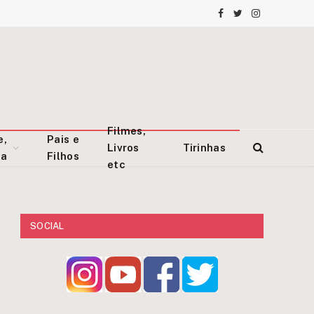
Facebook
Twitter
Instagram
Filmes,
e,
Pais e
Livros
Tirinhas
za
Filhos
etc
SOCIAL