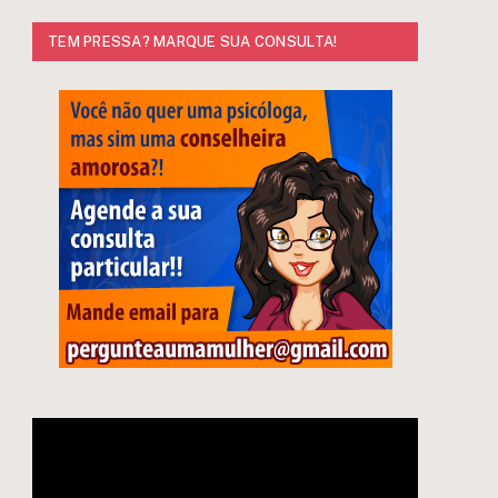
TEM PRESSA? MARQUE SUA CONSULTA!
e
Tocador
de
vídeo