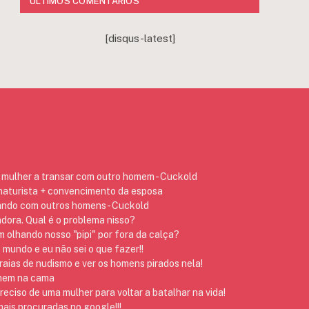
ÚLTIMOS COMENTÁRIOS
[disqus-latest]
mulher a transar com outro homem - Cuckold
 naturista + convencimento da esposa
ando com outros homens - Cuckold
dora. Qual é o problema nisso?
 olhando nosso "pipi" por fora da calça?
 mundo e eu não sei o que fazer!!
raias de nudismo e ver os homens pirados nela!
omem na cama
preciso de uma mulher para voltar a batalhar na vida!
ais procuradas no google!!!