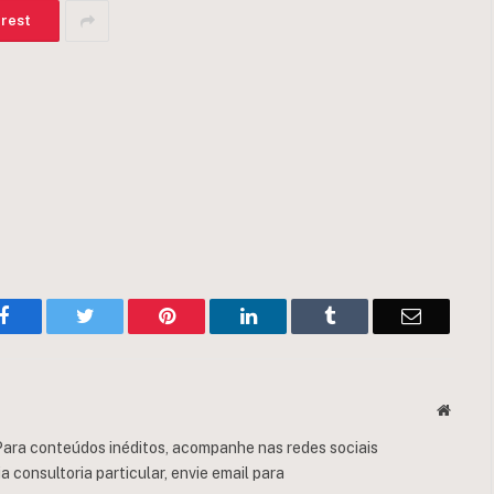
erest
Facebook
Twitter
Pinterest
LinkedIn
Tumblr
Email
Websit
ara conteúdos inéditos, acompanhe nas redes sociais
consultoria particular, envie email para