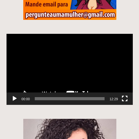
Tocador
de
vídeo
00:00
12:29