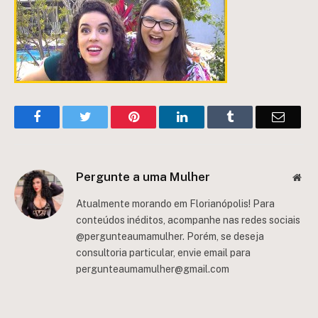
Facebook
Twitter
Pinterest
LinkedIn
Tumblr
Email
Pergunte a uma Mulher
Web
Atualmente morando em Florianópolis! Para
conteúdos inéditos, acompanhe nas redes sociais
@pergunteaumamulher. Porém, se deseja
consultoria particular, envie email para
pergunteaumamulher@gmail.com