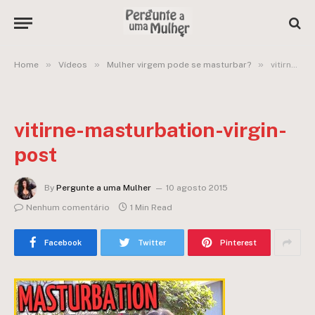
»
»
»
Home
Vídeos
Mulher virgem pode se masturbar?
vitirne-masturbation-virgin-post
vitirne-masturbation-virgin-
post
By
Pergunte a uma Mulher
10 agosto 2015
Nenhum comentário
1 Min Read
Facebook
Twitter
Pinterest