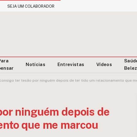
SEJA UM COLABORADOR
Para
Saúd
Notícias
Entrevistas
Vídeos
pensar
Bele
consigo ter tesão por ninguém depois de ter tido um relacionamento que 
por ninguém depois de
mento que me marcou