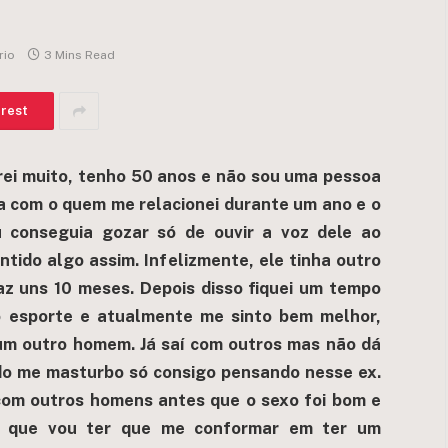
rio
3 Mins Read
erest
orei muito, tenho 50 anos e não sou uma pessoa
a com o quem me relacionei durante um ano e o
conseguia gozar só de ouvir a voz dele ao
entido algo assim. Infelizmente, ele tinha outro
az uns 10 meses. Depois disso fiquei um tempo
o esporte e atualmente me sinto bem melhor,
um outro homem. Já saí com outros mas não dá
ndo me masturbo só consigo pensando nesse ex.
 com outros homens antes que o sexo foi bom e
rá que vou ter que me conformar em ter um