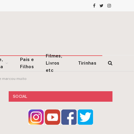
Facebook
Twitter
Instagram
Filmes,
e,
Pais e
Livros
Tirinhas
za
Filhos
etc
me marcou muito
SOCIAL