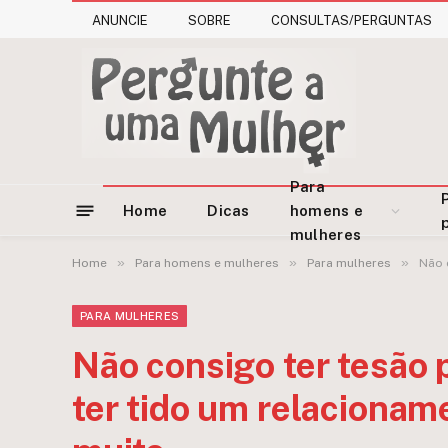
ANUNCIE
SOBRE
CONSULTAS/PERGUNTAS
Para
Home
Dicas
homens e
mulheres
»
»
»
Home
Para homens e mulheres
Para mulheres
Não 
PARA MULHERES
Não consigo ter tesão 
ter tido um relaciona