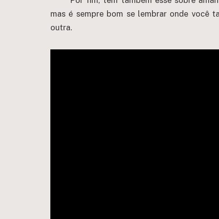
Por fim, tem também esse sobre amant
mas é sempre bom se lembrar onde você t
outra.