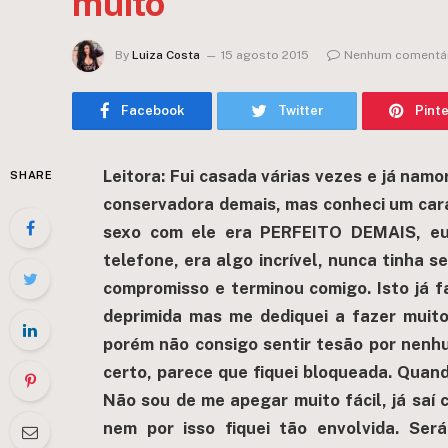
muito
By
Luiza Costa
15 agosto 2015
Nenhum comentá
Facebook
Twitter
Pint
Leitora: Fui casada várias vezes e já nam
SHARE
conservadora demais, mas conheci um car
sexo com ele era PERFEITO DEMAIS, eu 
telefone, era algo incrível, nunca tinha s
compromisso e terminou comigo. Isto já f
deprimida mas me dediquei a fazer muit
porém não consigo sentir tesão por nenh
certo, parece que fiquei bloqueada. Qua
Não sou de me apegar muito fácil, já saí
nem por isso fiquei tão envolvida. Se