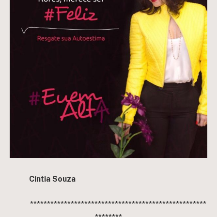
Cintia Souza
****************************************************