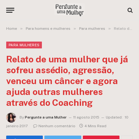
»
»
»
Home
Para homens e mulheres
Para mulheres
Relato de uma mulher que já sofreu assédio, agressão, venceu um câncer e agora ajuda outras mulheres através do Coaching
PARA MULHERES
Relato de uma mulher que já
sofreu assédio, agressão,
venceu um câncer e agora
ajuda outras mulheres
através do Coaching
By
Pergunte a uma Mulher
11 agosto 2015
Updated:
10
janeiro 2017
Nenhum comentário
4 Mins Read