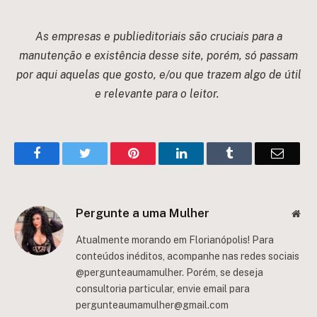
********
As empresas e publieditoriais são cruciais para a
manutenção e existência desse site, porém, só passam
por aqui aquelas que gosto, e/ou que trazem algo de útil
e relevante para o leitor.
Facebook
Twitter
Pinterest
LinkedIn
Tumblr
Email
Pergunte a uma Mulher
Web
Atualmente morando em Florianópolis! Para
conteúdos inéditos, acompanhe nas redes sociais
@pergunteaumamulher. Porém, se deseja
consultoria particular, envie email para
pergunteaumamulher@gmail.com