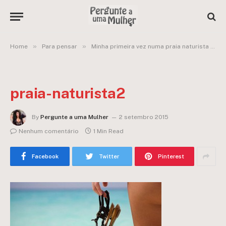
»
»
Home
Para pensar
Minha primeira vez numa praia naturista + convencimento da esposa
praia-naturista2
By
Pergunte a uma Mulher
2 setembro 2015
Nenhum comentário
1 Min Read
Facebook
Twitter
Pinterest