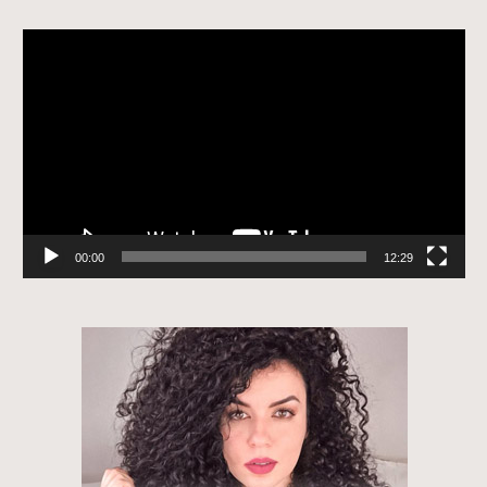
Tocador
de
vídeo
00:00
12:29