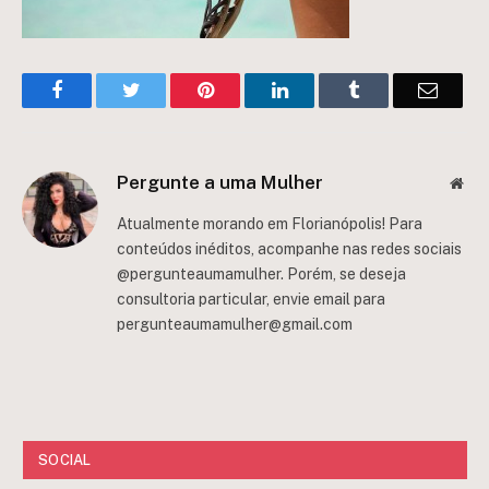
Facebook
Twitter
Pinterest
LinkedIn
Tumblr
Email
Pergunte a uma Mulher
Web
Atualmente morando em Florianópolis! Para
conteúdos inéditos, acompanhe nas redes sociais
@pergunteaumamulher. Porém, se deseja
consultoria particular, envie email para
pergunteaumamulher@gmail.com
SOCIAL