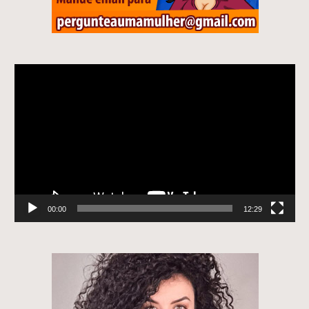
Tocador
de
vídeo
00:00
12:29