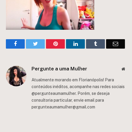
Facebook
Twitter
Pinterest
LinkedIn
Tumblr
Email
Pergunte a uma Mulher
Web
Atualmente morando em Florianópolis! Para
conteúdos inéditos, acompanhe nas redes sociais
@pergunteaumamulher. Porém, se deseja
consultoria particular, envie email para
pergunteaumamulher@gmail.com