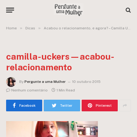
»
»
Home
Dicas
Acabou o relacionamento, e agora? – Camilla Uckers
camilla-uckers—acabou-
relacionamento
By
Pergunte a uma Mulher
10 outubro 2015
Nenhum comentário
1 Min Read
Facebook
Twitter
Pinterest