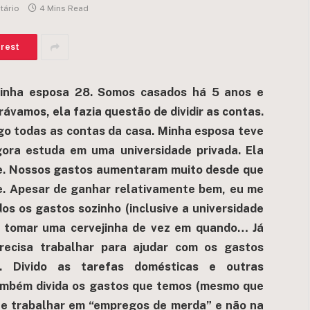
ário
4 Mins Read
erest
minha esposa 28. Somos casados há 5 anos e
vamos, ela fazia questão de dividir as contas.
go todas as contas da casa. Minha esposa teve
gora estuda em uma universidade privada. Ela
vre. Nossos gastos aumentaram muito desde que
e. Apesar de ganhar relativamente bem, eu me
os os gastos sozinho (inclusive a universidade
a tomar uma cervejinha de vez em quando… Já
recisa trabalhar para ajudar com os gastos
). Divido as tarefas domésticas e outras
também divida os gastos que temos (mesmo que
 que trabalhar em “empregos de merda” e não na