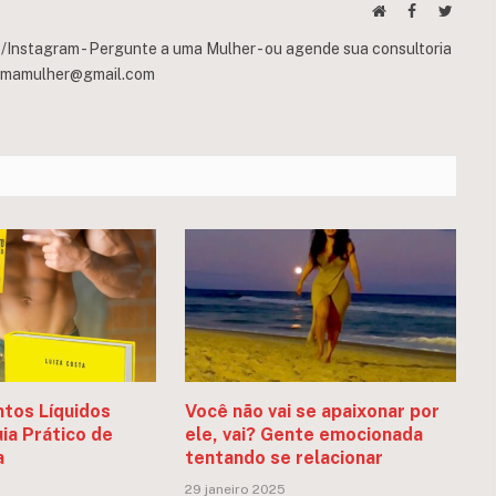
Website
Facebook
Twitte
Instagram - Pergunte a uma Mulher - ou agende sua consultoria
umamulher@gmail.com
tos Líquidos
Você não vai se apaixonar por
ia Prático de
ele, vai? Gente emocionada
a
tentando se relacionar
29 janeiro 2025