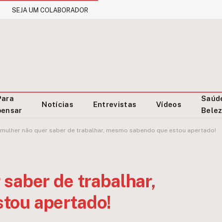
SEJA UM COLABORADOR
Para
Saúd
Notícias
Entrevistas
Vídeos
pensar
Bele
 mulher não quer saber de trabalhar, mesmo sabendo que estou apertado!
saber de trabalhar,
tou apertado!