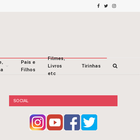
Facebook
Twitter
Instagram
Filmes,
e,
Pais e
Livros
Tirinhas
za
Filhos
etc
SOCIAL