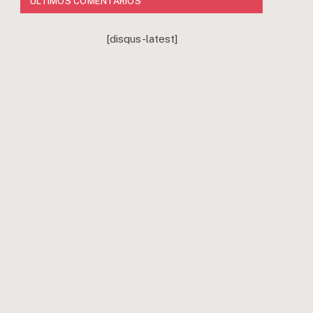
ÚLTIMOS COMENTÁRIOS
r
[disqus-latest]