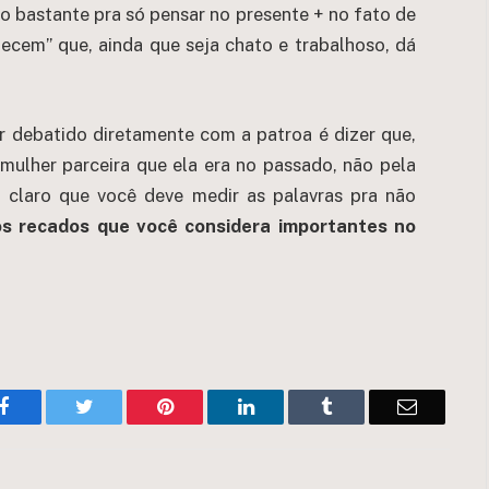
o bastante pra só pensar no presente + no fato de
uecem” que, ainda que seja chato e trabalhoso, dá
r debatido diretamente com a patroa é dizer que,
 mulher parceira que ela era no passado, não pela
 claro que você deve medir as palavras pra não
os recados que você considera importantes no
Facebook
Twitter
Pinterest
LinkedIn
Tumblr
Email