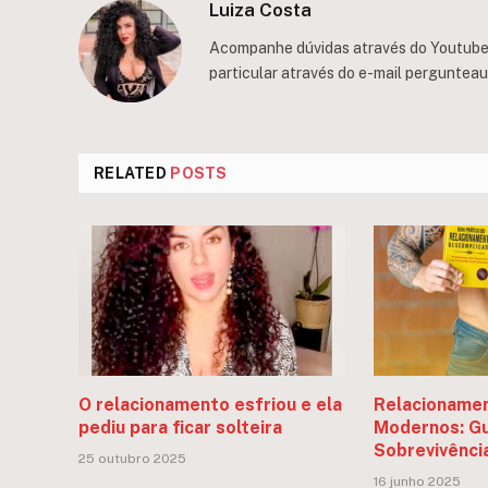
Luiza Costa
Acompanhe dúvidas através do Youtube/
particular através do e-mail
perguntea
RELATED
POSTS
O relacionamento esfriou e ela
Relacionamen
pediu para ficar solteira
Modernos: Gu
Sobrevivênci
25 outubro 2025
16 junho 2025