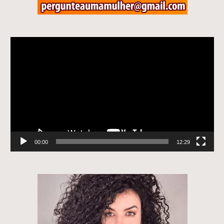
Tocador
de
vídeo
00:00
12:29