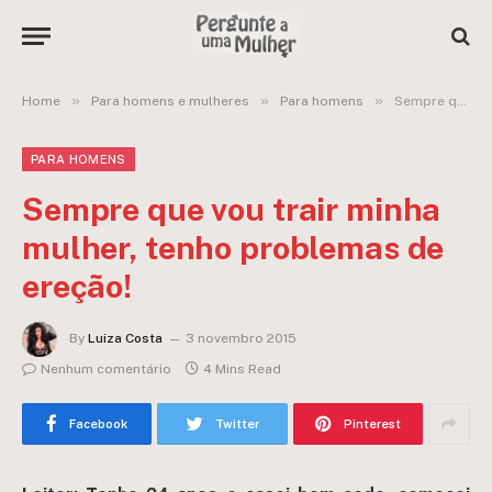
»
»
»
Home
Para homens e mulheres
Para homens
Sempre que vou trair minha mulher, tenho problemas de ereção!
PARA HOMENS
Sempre que vou trair minha
mulher, tenho problemas de
ereção!
By
Luiza Costa
3 novembro 2015
Nenhum comentário
4 Mins Read
Facebook
Twitter
Pinterest