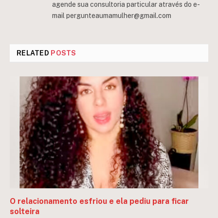
agende sua consultoria particular através do e-
mail
pergunteaumamulher@gmail.com
RELATED
POSTS
O relacionamento esfriou e ela pediu para ficar
solteira