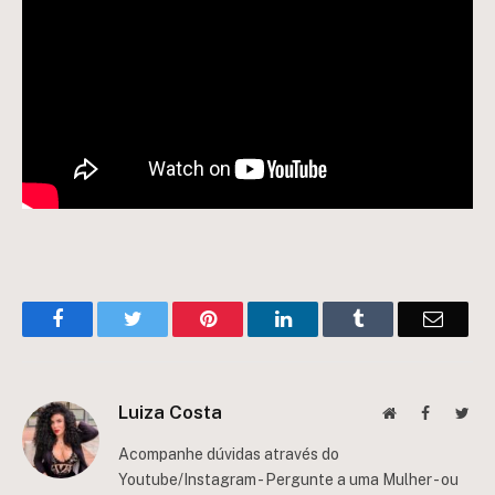
Facebook
Twitter
Pinterest
LinkedIn
Tumblr
Email
Luiza Costa
Website
Facebook
Twit
Acompanhe dúvidas através do
Youtube/Instagram - Pergunte a uma Mulher - ou