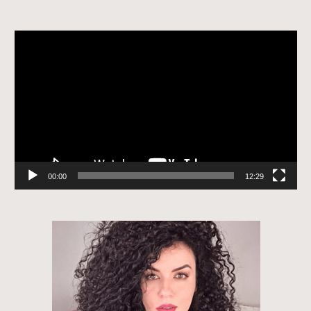
Tocador
de
vídeo
00:00
12:29