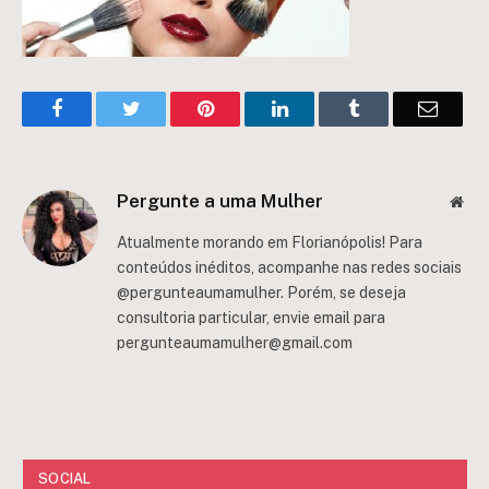
Facebook
Twitter
Pinterest
LinkedIn
Tumblr
Email
Pergunte a uma Mulher
Web
Atualmente morando em Florianópolis! Para
conteúdos inéditos, acompanhe nas redes sociais
@pergunteaumamulher. Porém, se deseja
consultoria particular, envie email para
pergunteaumamulher@gmail.com
SOCIAL