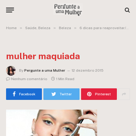
»
»
»
Home
Saúde, Beleza
Beleza
6 dicas para reaproveitar/salvar suas maquiagens e produtos de beleza
mulher maquiada
By
Pergunte a uma Mulher
12 dezembro 2015
Nenhum comentário
1 Min Read
Facebook
Twitter
Pinterest