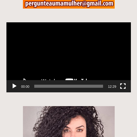
Tocador
de
vídeo
00:00
12:29