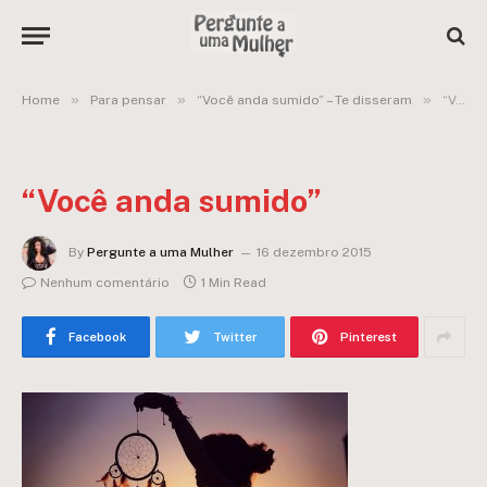
»
»
»
Home
Para pensar
“Você anda sumido” – Te disseram
“Você anda sumido”
“Você anda sumido”
By
Pergunte a uma Mulher
16 dezembro 2015
Nenhum comentário
1 Min Read
Facebook
Twitter
Pinterest