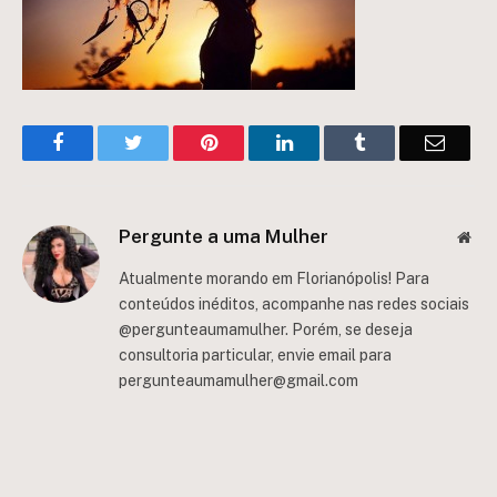
Facebook
Twitter
Pinterest
LinkedIn
Tumblr
Email
Pergunte a uma Mulher
Web
Atualmente morando em Florianópolis! Para
conteúdos inéditos, acompanhe nas redes sociais
@pergunteaumamulher. Porém, se deseja
consultoria particular, envie email para
pergunteaumamulher@gmail.com