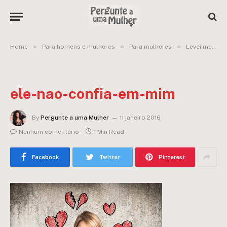
»
»
»
Home
Para homens e mulheres
Para mulheres
Levei meu namorado na casa do meu ex, ele achou que o trai e nunca mais confiou em mim!
ele-nao-confia-em-mim
By
Pergunte a uma Mulher
11 janeiro 2016
Nenhum comentário
1 Min Read
Facebook
Twitter
Pinterest