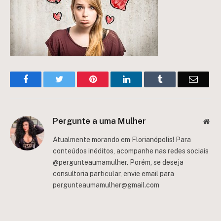
Facebook
Twitter
Pinterest
LinkedIn
Tumblr
Email
Pergunte a uma Mulher
Web
Atualmente morando em Florianópolis! Para
conteúdos inéditos, acompanhe nas redes sociais
@pergunteaumamulher. Porém, se deseja
consultoria particular, envie email para
pergunteaumamulher@gmail.com