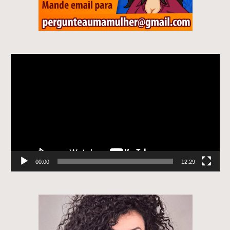
Tocador
de
vídeo
00:00
12:29