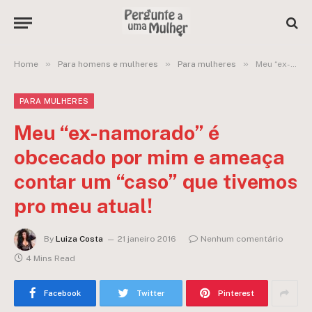
»
»
»
Home
Para homens e mulheres
Para mulheres
Meu “ex-namorado” é obcecado por mim e ameaça contar um “caso” que tivemos pro meu atual!
PARA MULHERES
Meu “ex-namorado” é
obcecado por mim e ameaça
contar um “caso” que tivemos
pro meu atual!
By
Luiza Costa
21 janeiro 2016
Nenhum comentário
4 Mins Read
Facebook
Twitter
Pinterest