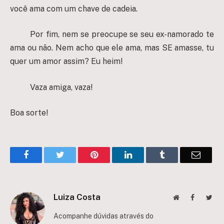
você ama com um chave de cadeia.
Por fim, nem se preocupe se seu ex-namorado te
ama ou não. Nem acho que ele ama, mas SE amasse, tu
quer um amor assim? Eu heim!
Vaza amiga, vaza!
Boa sorte!
Facebook
Twitter
Pinterest
LinkedIn
Tumblr
Email
Luiza Costa
Website
Facebook
Twit
Acompanhe dúvidas através do