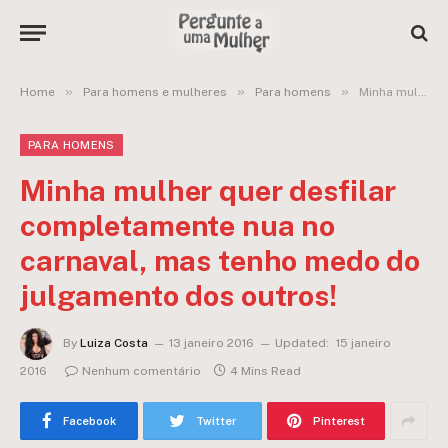
»
»
»
Home
Para homens e mulheres
Para homens
Minha mulher quer desfilar completamente nua no carnaval, mas tenho medo do julgamento dos outros!
PARA HOMENS
Minha mulher quer desfilar
completamente nua no
carnaval, mas tenho medo do
julgamento dos outros!
By
Luiza Costa
13 janeiro 2016
Updated:
15 janeiro
2016
Nenhum comentário
4 Mins Read
Facebook
Twitter
Pinterest