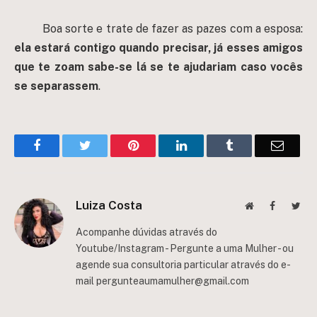
Boa sorte e trate de fazer as pazes com a esposa:
ela estará contigo quando precisar, já esses amigos
que te zoam sabe-se lá se te ajudariam caso vocês
se separassem
.
Facebook
Twitter
Pinterest
LinkedIn
Tumblr
Email
Luiza Costa
Website
Facebook
Twit
Acompanhe dúvidas através do
Youtube/Instagram - Pergunte a uma Mulher - ou
agende sua consultoria particular através do e-
mail
pergunteaumamulher@gmail.com