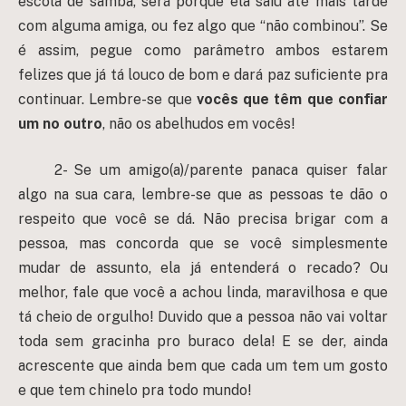
escola de samba, será porque ela saiu até mais tarde
com alguma amiga, ou fez algo que “não combinou”. Se
é assim, pegue como parâmetro ambos estarem
felizes que já tá louco de bom e dará paz suficiente pra
continuar. Lembre-se que
vocês que têm que confiar
um no outro
, não os abelhudos em vocês!
2- Se um amigo(a)/parente panaca quiser falar
algo na sua cara, lembre-se que as pessoas te dão o
respeito que você se dá. Não precisa brigar com a
pessoa, mas concorda que se você simplesmente
mudar de assunto, ela já entenderá o recado? Ou
melhor, fale que você a achou linda, maravilhosa e que
tá cheio de orgulho! Duvido que a pessoa não vai voltar
toda sem gracinha pro buraco dela! E se der, ainda
acrescente que ainda bem que cada um tem um gosto
e que tem chinelo pra todo mundo!