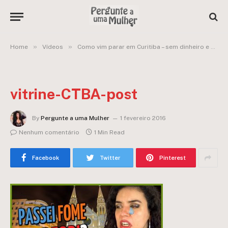
»
»
Home
Vídeos
Como vim parar em Curitiba – sem dinheiro e apaixonada?
vitrine-CTBA-post
By
Pergunte a uma Mulher
1 fevereiro 2016
Nenhum comentário
1 Min Read
Facebook
Twitter
Pinterest