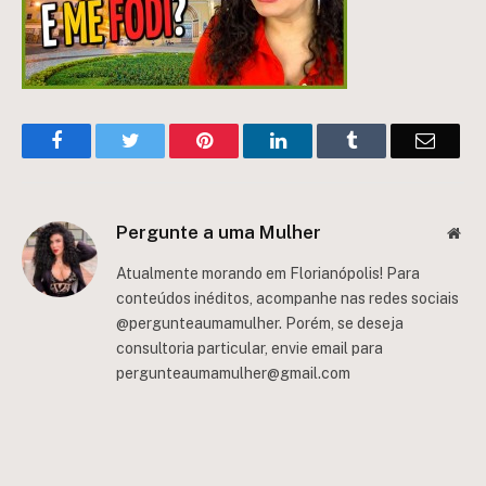
Facebook
Twitter
Pinterest
LinkedIn
Tumblr
Email
Pergunte a uma Mulher
Web
Atualmente morando em Florianópolis! Para
conteúdos inéditos, acompanhe nas redes sociais
@pergunteaumamulher. Porém, se deseja
consultoria particular, envie email para
pergunteaumamulher@gmail.com