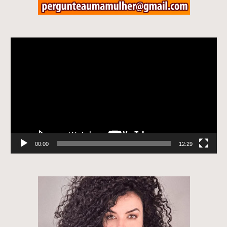
Tocador
de
vídeo
00:00
12:29