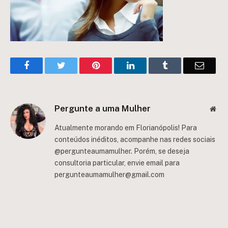
Facebook
Twitter
Pinterest
LinkedIn
Tumblr
Email
Pergunte a uma Mulher
Web
Atualmente morando em Florianópolis! Para
conteúdos inéditos, acompanhe nas redes sociais
@pergunteaumamulher. Porém, se deseja
consultoria particular, envie email para
pergunteaumamulher@gmail.com