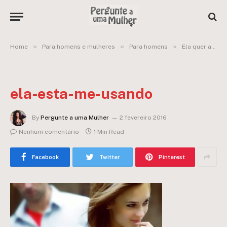
»
»
»
Home
Para homens e mulheres
Para homens
Ela quer algo sério ou está apenas me enrolando?
ela-esta-me-usando
By
Pergunte a uma Mulher
2 fevereiro 2016
Nenhum comentário
1 Min Read
Facebook
Twitter
Pinterest