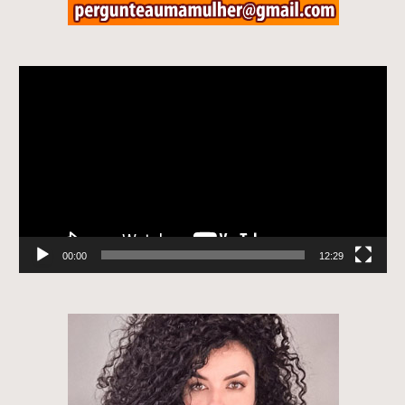
Tocador
de
vídeo
00:00
12:29