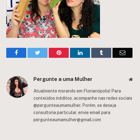
Facebook
Twitter
Pinterest
LinkedIn
Tumblr
Email
Pergunte a uma Mulher
Web
Atualmente morando em Florianópolis! Para
conteúdos inéditos, acompanhe nas redes sociais
@pergunteaumamulher. Porém, se deseja
consultoria particular, envie email para
pergunteaumamulher@gmail.com