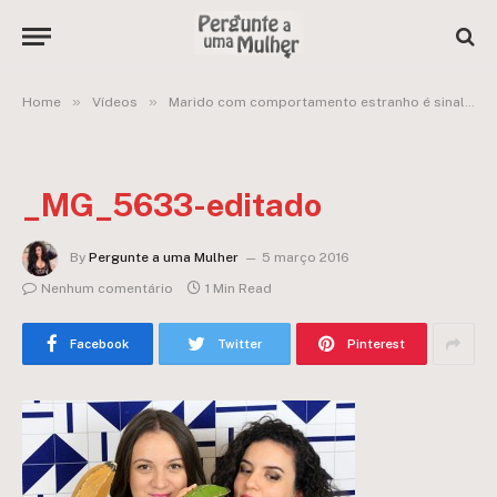
»
»
Home
Vídeos
Marido com comportamento estranho é sinal de traição?
_MG_5633-editado
By
Pergunte a uma Mulher
5 março 2016
Nenhum comentário
1 Min Read
Facebook
Twitter
Pinterest