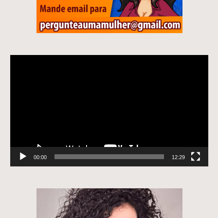
Tocador
de
vídeo
00:00
12:29