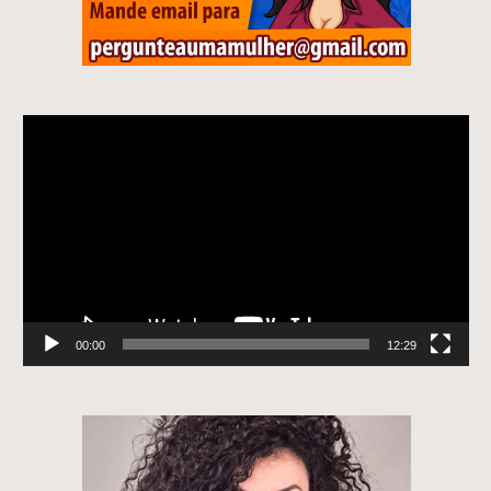
Tocador
de
vídeo
00:00
12:29