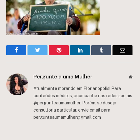
Facebook
Twitter
Pinterest
LinkedIn
Tumblr
Email
Pergunte a uma Mulher
Web
Atualmente morando em Florianópolis! Para
conteúdos inéditos, acompanhe nas redes sociais
@pergunteaumamulher. Porém, se deseja
consultoria particular, envie email para
pergunteaumamulher@gmail.com