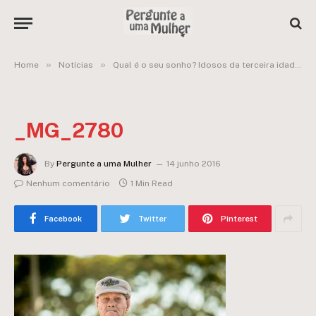
»
»
Home
Notícias
Qual é o seu sonho? Idosos da terceira idade respondem!
_MG_2780
By
Pergunte a uma Mulher
14 junho 2016
Nenhum comentário
1 Min Read
Facebook
Twitter
Pinterest