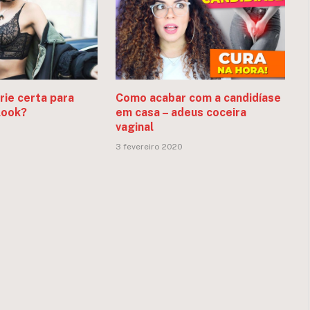
erie certa para
Como acabar com a candidíase
 look?
em casa – adeus coceira
vaginal
3 fevereiro 2020