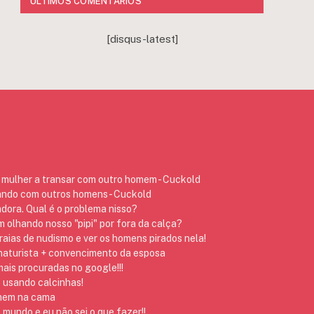
ÚLTIMOS COMENTÁRIOS
[disqus-latest]
mulher a transar com outro homem - Cuckold
ando com outros homens - Cuckold
dora. Qual é o problema nisso?
 olhando nosso "pipi" por fora da calça?
raias de nudismo e ver os homens pirados nela!
 naturista + convencimento da esposa
ais procuradas no google!!!
 usando calcinhas!
omem na cama
 mundo e eu não sei o que fazer!!