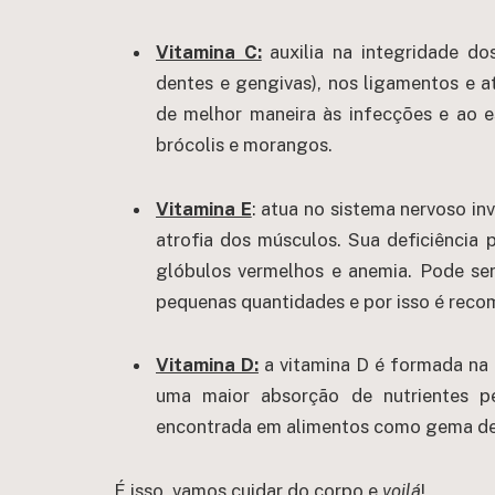
Vitamina C:
auxilia na integridade dos
dentes e gengivas), nos ligamentos e 
de melhor maneira às infecções e ao e
brócolis e morangos.
Vitamina E
: atua no sistema nervoso i
atrofia dos músculos. Sua deficiência 
glóbulos vermelhos e anemia. Pode se
pequenas quantidades e por isso é reco
Vitamina D:
a vitamina D é formada na 
uma maior absorção de nutrientes pe
encontrada em alimentos como gema de o
É isso, vamos cuidar do corpo e
voilá
!