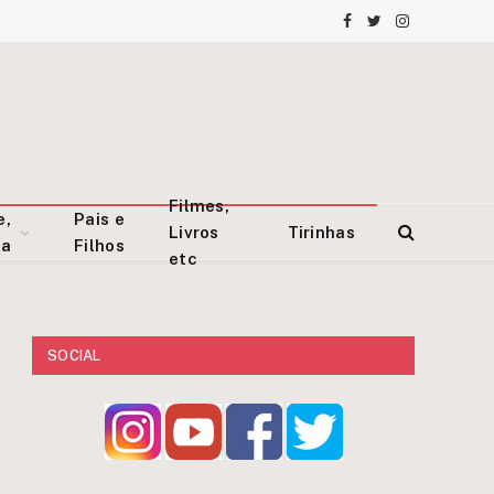
Facebook
Twitter
Instagram
Filmes,
e,
Pais e
Livros
Tirinhas
za
Filhos
etc
SOCIAL