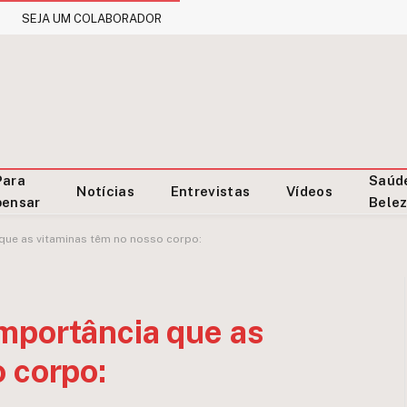
SEJA UM COLABORADOR
Para
Saúd
Notícias
Entrevistas
Vídeos
pensar
Bele
que as vitaminas têm no nosso corpo:
mportância que as
 corpo: