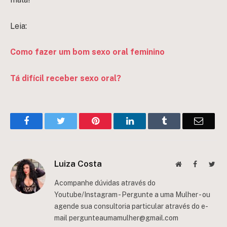
Leia:
Como fazer um bom sexo oral feminino
Tá difícil receber sexo oral?
Facebook
Twitter
Pinterest
LinkedIn
Tumblr
Email
Luiza Costa
Website
Facebook
Twit
Acompanhe dúvidas através do
Youtube/Instagram - Pergunte a uma Mulher - ou
agende sua consultoria particular através do e-
mail
pergunteaumamulher@gmail.com