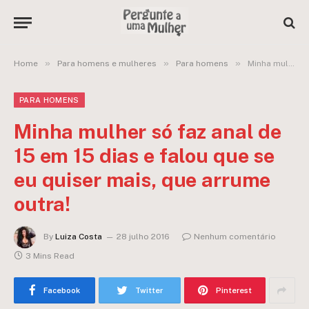
»
»
»
Home
Para homens e mulheres
Para homens
Minha mulher só faz anal de 15 em 15 dias e falou que se eu quiser mais, que arrume outra!
PARA HOMENS
Minha mulher só faz anal de
15 em 15 dias e falou que se
eu quiser mais, que arrume
outra!
By
Luiza Costa
28 julho 2016
Nenhum comentário
3 Mins Read
Facebook
Twitter
Pinterest