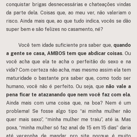
conquistar brigas desnecessárias e chateações vindas
da parte dela. Coisas que, ao meu ver, não valeriam o
risco. Ainda mais que, ao que tudo indica, vocês se dão
super bem e são felizes no casamento, né?
Você tem idade suficiente pra saber que,
quando
a gente se casa, AMBOS tem que abdicar coisas
. Ou
você acha que ela te acha o perfeitão do sexo e na
vida? Com certeza não acha, mas mesmo assim ela tem
maturidade o bastante pra saber que, como todo ser
humano, você não é perfeito. Ou seja, que
não vale a
pena ficar te atazanando que nem você faz com ela
.
Ainda mais com uma coisa que, na boa? Nem é um
problema! Se fosse algo tipo “ai minha mulher não
quer mais sexo”, “minha mulher me traiu”, até ia. Mas
poxa, “minha mulher só faz anal de 15 em 15 dias” daria
até vergonha de mandar pro site porque é muito