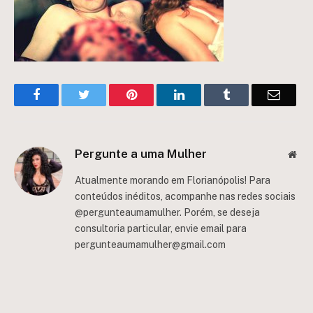
Facebook
Twitter
Pinterest
LinkedIn
Tumblr
Email
Pergunte a uma Mulher
Web
Atualmente morando em Florianópolis! Para
conteúdos inéditos, acompanhe nas redes sociais
@pergunteaumamulher. Porém, se deseja
consultoria particular, envie email para
pergunteaumamulher@gmail.com