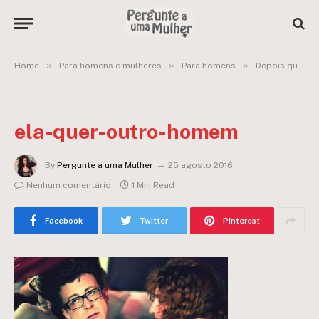
»
»
»
Home
Para homens e mulheres
Para homens
Depois que minha esposa insinuou querer outros, perdi o tesão nela
ela-quer-outro-homem
By
Pergunte a uma Mulher
25 agosto 2016
Nenhum comentário
1 Min Read
Facebook
Twitter
Pinterest