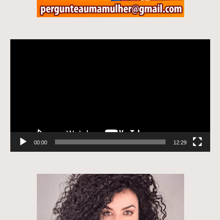
Tocador
de
vídeo
00:00
12:29