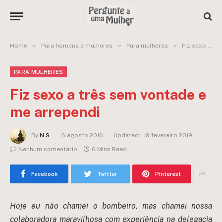
»
»
»
Home
Para homens e mulheres
Para mulheres
Fiz sexo a três sem vontade e me arrependi
PARA MULHERES
Fiz sexo a três sem vontade e
me arrependi
By
N.S.
6 agosto 2016
Updated:
19 fevereiro 2019
Nenhum comentário
6 Mins Read
Facebook
Twitter
Pinterest
Hoje eu não chamei o bombeiro, mas chamei nossa
colaboradora maravilhosa com experiência na delegacia