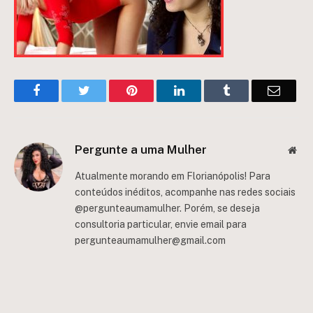
Facebook
Twitter
Pinterest
LinkedIn
Tumblr
Email
Pergunte a uma Mulher
Web
Atualmente morando em Florianópolis! Para
conteúdos inéditos, acompanhe nas redes sociais
@pergunteaumamulher. Porém, se deseja
consultoria particular, envie email para
pergunteaumamulher@gmail.com