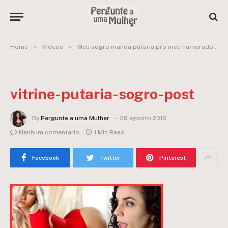
»
»
»
Home
Vídeos
Meu sogro manda putaria pro meu namorado!!!
vitrine-putaria-sogro-post
By
Pergunte a uma Mulher
28 agosto 2016
Nenhum comentário
1 Min Read
Facebook
Twitter
Pinterest