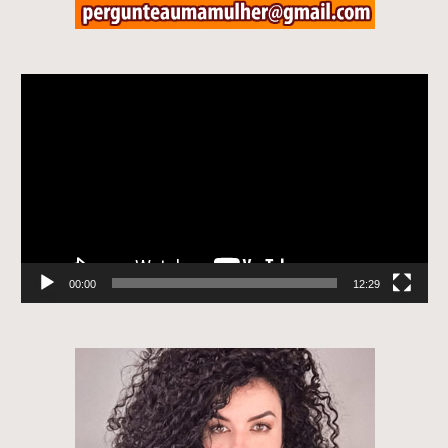
Tocador
de
vídeo
00:00
12:29