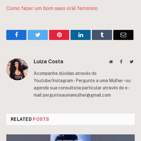
Como fazer um bom sexo oral feminino
Facebook
Twitter
Pinterest
LinkedIn
Tumblr
Email
Luiza Costa
Website
Facebook
Twit
Acompanhe dúvidas através do
Youtube/Instagram - Pergunte a uma Mulher - ou
agende sua consultoria particular através do e-
mail
pergunteaumamulher@gmail.com
RELATED
POSTS