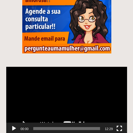
Tocador
de
vídeo
00:00
12:29