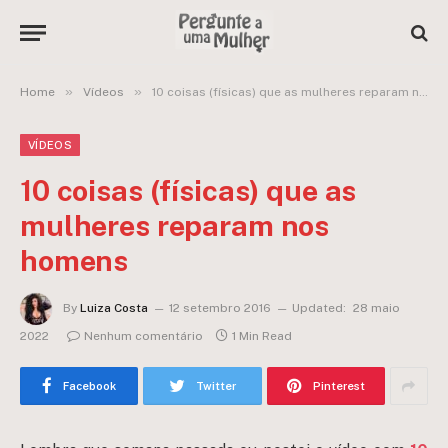
»
»
Home
Vídeos
10 coisas (físicas) que as mulheres reparam nos homens
VÍDEOS
10 coisas (físicas) que as
mulheres reparam nos
homens
By
Luiza Costa
12 setembro 2016
Updated:
28 maio
2022
Nenhum comentário
1 Min Read
Facebook
Twitter
Pinterest