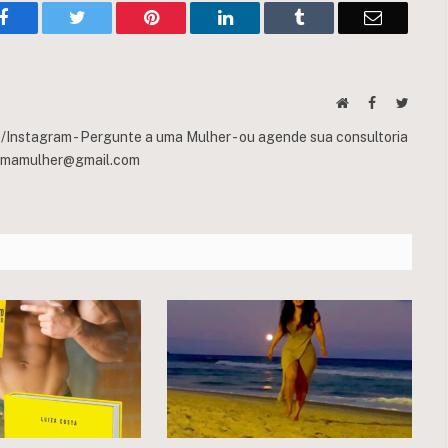
Facebook
Twitter
Pinterest
LinkedIn
Tumblr
Email
Website
Facebook
Twitte
Instagram - Pergunte a uma Mulher - ou agende sua consultoria
umamulher@gmail.com