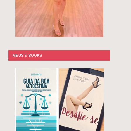
MEUS E-BOOKS