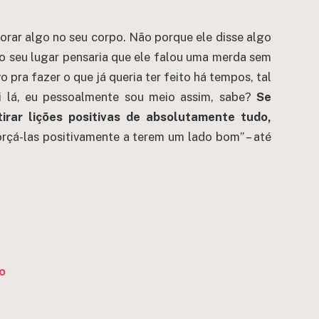
orar algo no seu corpo. Não porque ele disse algo
o seu lugar pensaria que ele falou uma merda sem
pra fazer o que já queria ter feito há tempos, tal
i lá, eu pessoalmente sou meio assim, sabe?
Se
irar lições positivas de absolutamente tudo,
rçá-las positivamente a terem um lado bom” – até
o