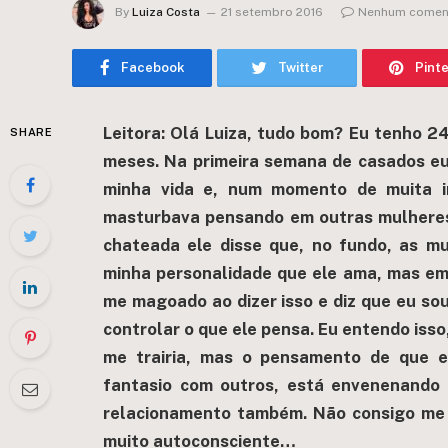
By
Luiza Costa
21 setembro 2016
Nenhum comen
Facebook
Twitter
Pint
Leitora: Olá Luiza, tudo bom?
Eu tenho 24
SHARE
meses. Na primeira semana de casados e
minha vida e, num momento de muita in
masturbava pensando em outras mulheres. 
chateada ele disse que, no fundo, as m
minha personalidade que ele ama, mas em 
me magoado ao dizer isso e diz que eu so
controlar o que ele pensa. Eu entendo iss
me trairia, mas o pensamento de que e
fantasio com outros, está envenenando
relacionamento também. Não consigo me 
muito autoconsciente…