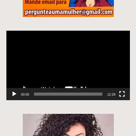
Tocador
de
vídeo
00:00
12:29