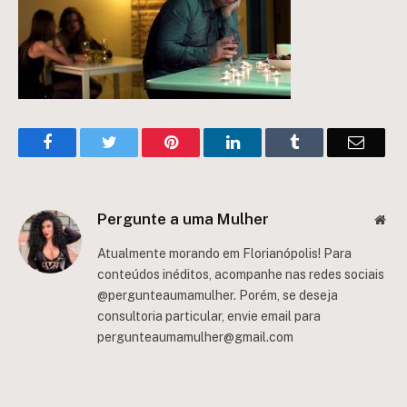
Facebook
Twitter
Pinterest
LinkedIn
Tumblr
Email
Pergunte a uma Mulher
Web
Atualmente morando em Florianópolis! Para
conteúdos inéditos, acompanhe nas redes sociais
@pergunteaumamulher. Porém, se deseja
consultoria particular, envie email para
pergunteaumamulher@gmail.com