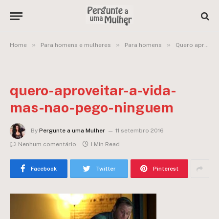
»
»
»
Home
Para homens e mulheres
Para homens
Quero aproveitar mais a vida antes de me amarrar, porém, não consigo pegar ninguém
quero-aproveitar-a-vida-
mas-nao-pego-ninguem
By
Pergunte a uma Mulher
11 setembro 2016
Nenhum comentário
1 Min Read
Facebook
Twitter
Pinterest