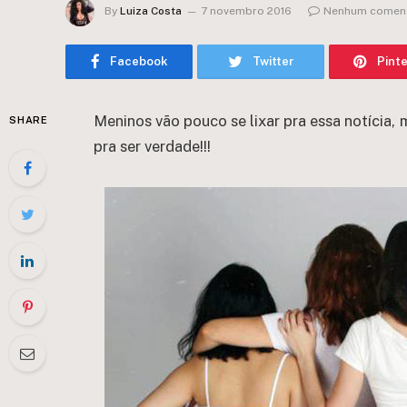
By
Luiza Costa
7 novembro 2016
Nenhum coment
Facebook
Twitter
Pint
Meninos vão pouco se lixar pra essa notícia,
SHARE
pra ser verdade!!!