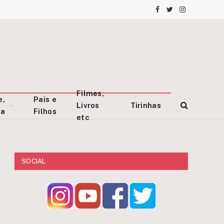
Facebook
Twitter
Instagram
Filmes,
e,
Pais e
Livros
Tirinhas
za
Filhos
etc
SOCIAL