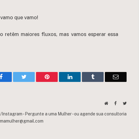
e vamo que vamo!
ão retêm maiores fluxos, mas vamos esperar essa
Facebook
Twitter
Pinterest
LinkedIn
Tumblr
Email
Website
Facebook
Twitte
Instagram - Pergunte a uma Mulher - ou agende sua consultoria
umamulher@gmail.com