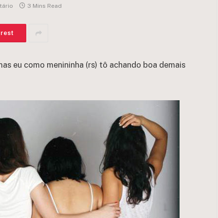
ário
3 Mins Read
erest
 mas eu como menininha (rs) tô achando boa demais