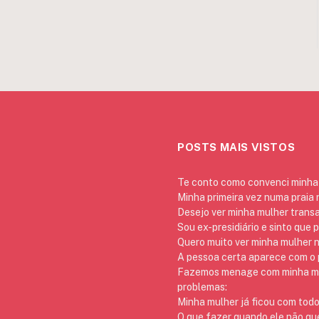
POSTS MAIS VISTOS
Te conto como convenci minha 
Minha primeira vez numa praia
Desejo ver minha mulher trans
Sou ex-presidiário e sinto que 
Quero muito ver minha mulher 
A pessoa certa aparece com o p
Fazemos menage com minha mãe
problemas:
Minha mulher já ficou com todo
O que fazer quando ele não qu