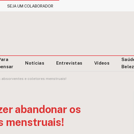
SEJA UM COLABORADOR
Para
Saúd
Notícias
Entrevistas
Vídeos
pensar
Bele
 absorventes e coletores menstruais!
zer abandonar os
s menstruais!