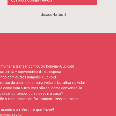
ÚLTIMOS COMENTÁRIOS
[disqus-latest]
mulher a transar com outro homem - Cuckold
 naturista + convencimento da esposa
ando com outros homens - Cuckold
preciso de uma mulher para voltar a batalhar na vida!
na cama com outra, mas não sei como convencê-la
assar do tempo, ou eu devo ir à caça?
 e tenho medo de futuramente isso me trazer
 mundo e eu não sei o que fazer!!
er mais sexo?