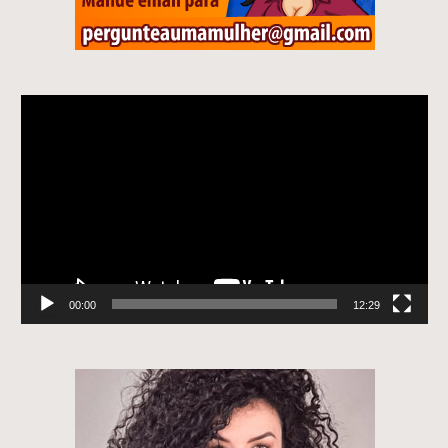
Tocador
de
vídeo
00:00
12:29