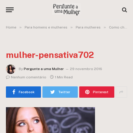
»
»
»
Home
Para homens e mulheres
Para mulheres
Como chegar nele sem parecer uma idiota?
mulher-pensativa702
By
Pergunte a uma Mulher
29 novembro 2016
Nenhum comentário
1 Min Read
Facebook
Twitter
Pinterest