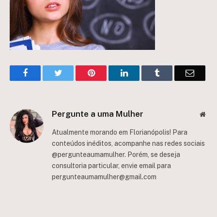
Facebook
Twitter
Pinterest
LinkedIn
Tumblr
Email
Pergunte a uma Mulher
Web
Atualmente morando em Florianópolis! Para
conteúdos inéditos, acompanhe nas redes sociais
@pergunteaumamulher. Porém, se deseja
consultoria particular, envie email para
pergunteaumamulher@gmail.com