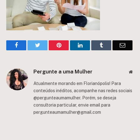
Facebook
Twitter
Pinterest
LinkedIn
Tumblr
Email
Pergunte a uma Mulher
Web
Atualmente morando em Florianópolis! Para
conteúdos inéditos, acompanhe nas redes sociais
@pergunteaumamulher. Porém, se deseja
consultoria particular, envie email para
pergunteaumamulher@gmail.com