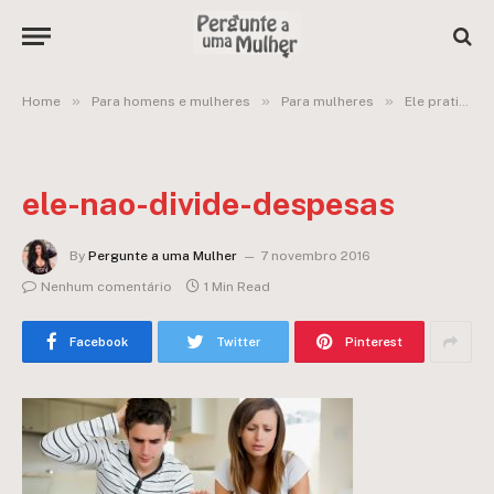
»
»
»
Home
Para homens e mulheres
Para mulheres
Ele praticamente mora comigo, mas não divide despesas! Como dar um toque nele?
ele-nao-divide-despesas
By
Pergunte a uma Mulher
7 novembro 2016
Nenhum comentário
1 Min Read
Facebook
Twitter
Pinterest