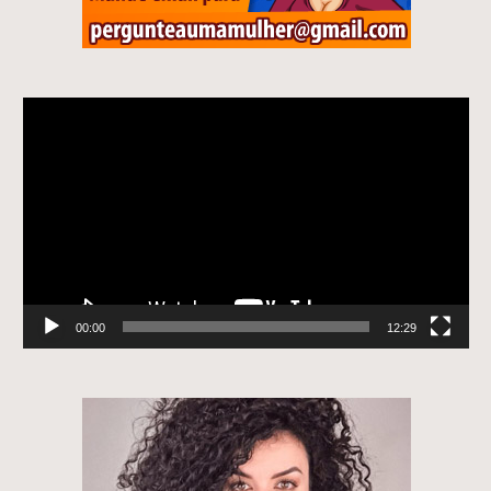
Tocador
de
vídeo
00:00
12:29