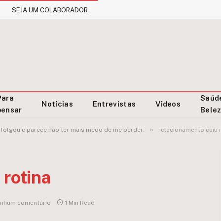
SEJA UM COLABORADOR
Para
Saúd
Notícias
Entrevistas
Vídeos
pensar
Bele
»
 folgou e parece não ter mais medo de me perder:
relacionamento caiu n
 rotina
nhum comentário
1 Min Read