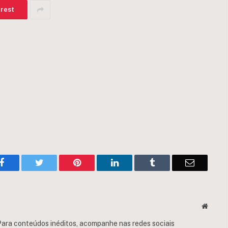
erest
Facebook
Twitter
Pinterest
LinkedIn
Tumblr
Email
Websit
ara conteúdos inéditos, acompanhe nas redes sociais