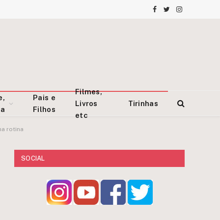
Facebook
Twitter
Instagram
Filmes,
e,
Pais e
Livros
Tirinhas
za
Filhos
etc
a rotina
SOCIAL