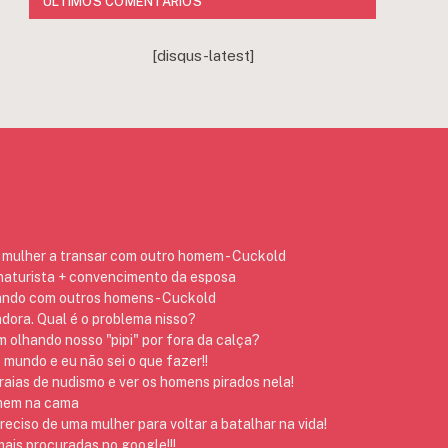
ÚLTIMOS COMENTÁRIOS
[disqus-latest]
mulher a transar com outro homem - Cuckold
 naturista + convencimento da esposa
ando com outros homens - Cuckold
dora. Qual é o problema nisso?
 olhando nosso "pipi" por fora da calça?
 mundo e eu não sei o que fazer!!
raias de nudismo e ver os homens pirados nela!
omem na cama
preciso de uma mulher para voltar a batalhar na vida!
ais procuradas no google!!!