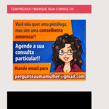
TEM PRESSA? MARQUE SUA CONSULTA!
Tocador
e
de
vídeo