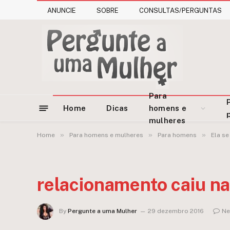
ANUNCIE
SOBRE
CONSULTAS/PERGUNTAS
Para
Home
Dicas
homens e
mulheres
»
»
»
Home
Para homens e mulheres
Para homens
Ela se
relacionamento caiu na
By
Pergunte a uma Mulher
29 dezembro 2016
Ne