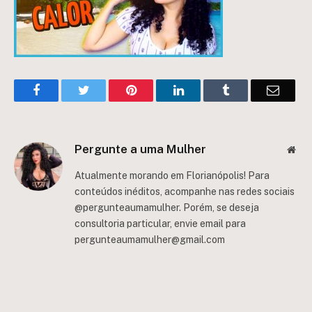
Facebook
Twitter
Pinterest
LinkedIn
Tumblr
Email
Pergunte a uma Mulher
Web
Atualmente morando em Florianópolis! Para
conteúdos inéditos, acompanhe nas redes sociais
@pergunteaumamulher. Porém, se deseja
consultoria particular, envie email para
pergunteaumamulher@gmail.com