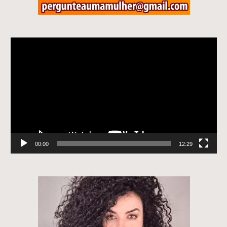
Tocador
de
vídeo
00:00
12:29