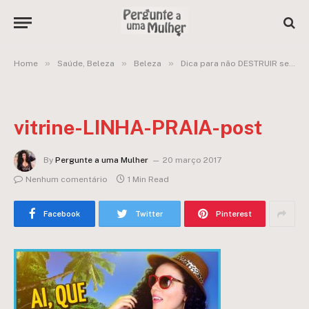
»
»
»
Home
Saúde, Beleza
Beleza
Dica para não DESTRUIR seu cabelo no SOL – Linha Minha Praia da Embelleze
vitrine-LINHA-PRAIA-post
By
Pergunte a uma Mulher
20 março 2017
Nenhum comentário
1 Min Read
Facebook
Twitter
Pinterest