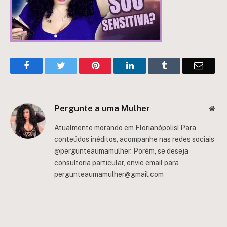
Facebook
Twitter
Pinterest
LinkedIn
Tumblr
Email
Pergunte a uma Mulher
Web
Atualmente morando em Florianópolis! Para
conteúdos inéditos, acompanhe nas redes sociais
@pergunteaumamulher. Porém, se deseja
consultoria particular, envie email para
pergunteaumamulher@gmail.com