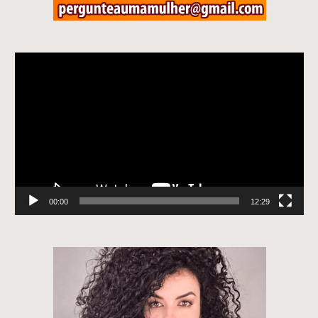
Tocador
de
vídeo
00:00
12:29