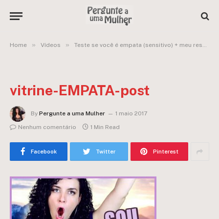
»
»
Home
Vídeos
Teste se você é empata (sensitivo) + meu resultado:
vitrine-EMPATA-post
By
Pergunte a uma Mulher
1 maio 2017
Nenhum comentário
1 Min Read
Facebook
Twitter
Pinterest