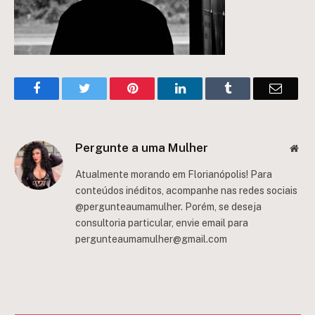
Facebook
Twitter
Pinterest
LinkedIn
Tumblr
Email
Pergunte a uma Mulher
Web
Atualmente morando em Florianópolis! Para
conteúdos inéditos, acompanhe nas redes sociais
@pergunteaumamulher. Porém, se deseja
consultoria particular, envie email para
pergunteaumamulher@gmail.com