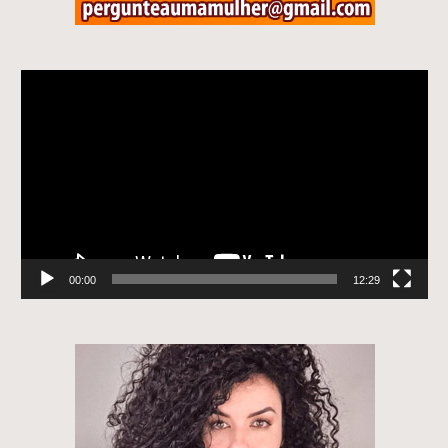
Tocador
de
vídeo
00:00
12:29