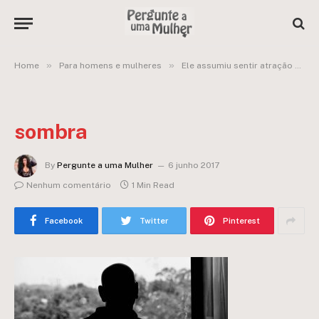
»
»
Home
Para homens e mulheres
Ele assumiu sentir atração por outros homens e por crianças e não sei como agir
sombra
By
Pergunte a uma Mulher
6 junho 2017
Nenhum comentário
1 Min Read
Facebook
Twitter
Pinterest