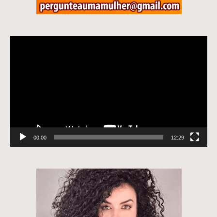
Tocador
de
vídeo
00:00
12:29