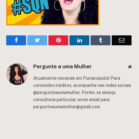
Facebook
Twitter
Pinterest
LinkedIn
Tumblr
Email
Pergunte a uma Mulher
Web
Atualmente morando em Florianópolis! Para
conteúdos inéditos, acompanhe nas redes sociais
@pergunteaumamulher. Porém, se deseja
consultoria particular, envie email para
pergunteaumamulher@gmail.com