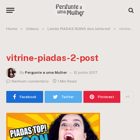
»
»
»
Home
Vídeos
Lendo PIADAS RUINS dos leitores!
vitrine-piadas-2-post
vitrine-piadas-2-post
By
Pergunte a uma Mulher
12 junho 2017
Nenhum comentário
1 Min Read
Facebook
Twitter
Pinterest