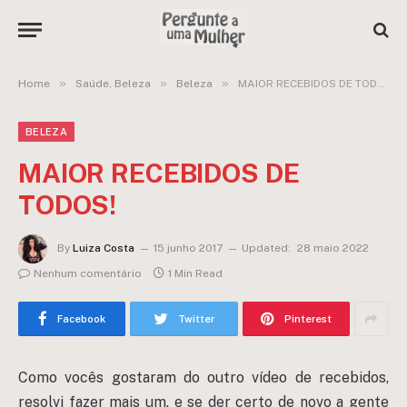
»
»
»
Home
Saúde, Beleza
Beleza
MAIOR RECEBIDOS DE TODOS!
BELEZA
MAIOR RECEBIDOS DE
TODOS!
By
Luiza Costa
15 junho 2017
Updated:
28 maio 2022
Nenhum comentário
1 Min Read
Facebook
Twitter
Pinterest
Como vocês gostaram do outro vídeo de recebidos,
resolvi fazer mais um, e se der certo de novo a gente