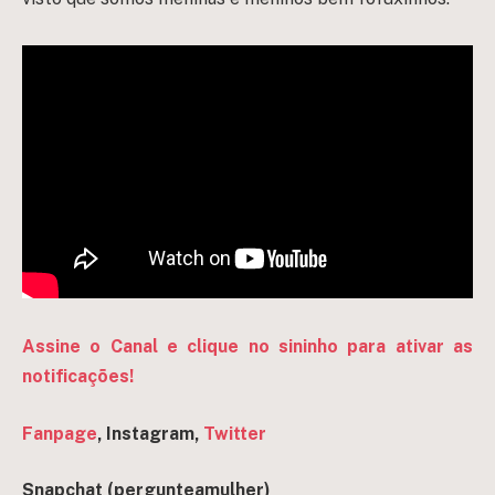
Assine o Canal e clique no sininho para ativar as
notificações!
Fanpage
, Instagram,
Twitter
Snapchat (pergun
teamulher)