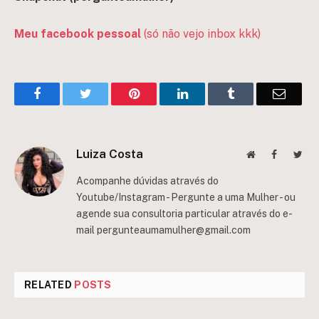
Meu facebook pessoal
(só não vejo inbox kkk)
Facebook
Twitter
Pinterest
LinkedIn
Tumblr
Email
Luiza Costa
Website
Facebook
Twit
Acompanhe dúvidas através do
Youtube/Instagram - Pergunte a uma Mulher - ou
agende sua consultoria particular através do e-
mail
pergunteaumamulher@gmail.com
RELATED
POSTS