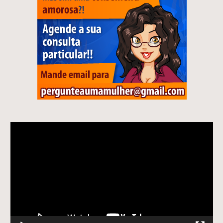
Tocador
de
vídeo