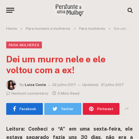
»
»
»
Home
Para homens e mulheres
Para mulheres
Dei um murro nele e ele voltou com a ex!
PARA MULHERES
Dei um murro nele e ele
voltou com a ex!
By
Luiza Costa
22 julho 2017
Updated:
21 julho 2017
Nenhum comentário
3 Mins Read
Facebook
Twitter
Pinterest
Leitora: Conheci o “A” em uma sexta-feira, ele
estava separado fazia uns 30 dias, não era a