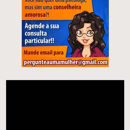
Tocador
de
vídeo