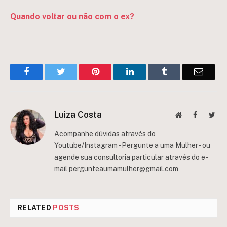
Quando voltar ou não com o ex?
Facebook
Twitter
Pinterest
LinkedIn
Tumblr
Email
Luiza Costa
Website
Facebook
Twit
Acompanhe dúvidas através do
Youtube/Instagram - Pergunte a uma Mulher - ou
agende sua consultoria particular através do e-
mail
pergunteaumamulher@gmail.com
RELATED
POSTS