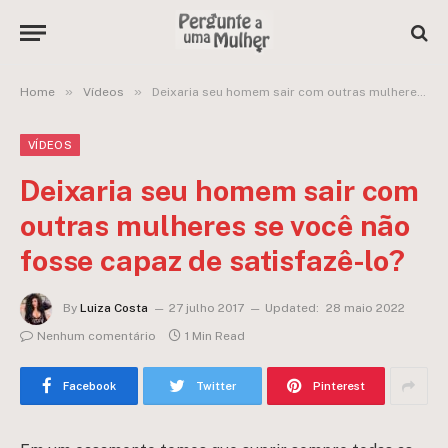
»
»
Home
Vídeos
Deixaria seu homem sair com outras mulheres se você não fosse capaz de satisfazê-lo?
VÍDEOS
Deixaria seu homem sair com
outras mulheres se você não
fosse capaz de satisfazê-lo?
By
Luiza Costa
27 julho 2017
Updated:
28 maio 2022
Nenhum comentário
1 Min Read
Facebook
Twitter
Pinterest