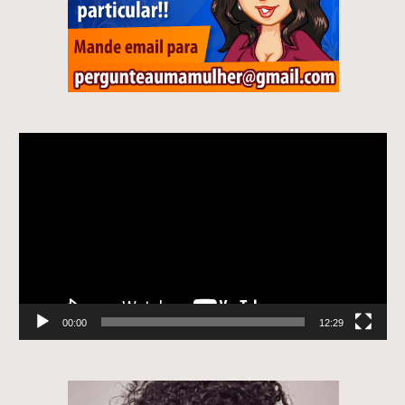
Tocador
de
vídeo
00:00
12:29