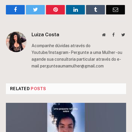
Facebook
Twitter
Pinterest
LinkedIn
Tumblr
Email
Luiza Costa
Website
Facebook
Twit
Acompanhe dúvidas através do
Youtube/Instagram - Pergunte a uma Mulher - ou
agende sua consultoria particular através do e-
mail
pergunteaumamulher@gmail.com
RELATED
POSTS