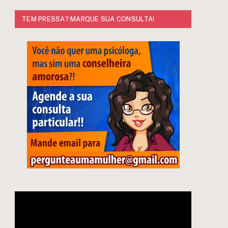
TEM PRESSA? MARQUE SUA CONSULTA!
e
Tocador
de
vídeo