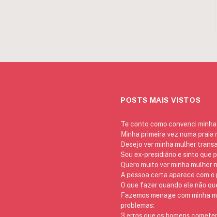
POSTS MAIS VISTOS
Te conto como convenci minha 
Minha primeira vez numa praia
Desejo ver minha mulher trans
Sou ex-presidiário e sinto que 
Quero muito ver minha mulher 
A pessoa certa aparece com o p
O que fazer quando ele não qu
Fazemos menage com minha mãe
problemas:
3 erros que os homens cometem 