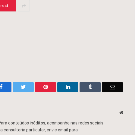
erest
Facebook
Twitter
Pinterest
LinkedIn
Tumblr
Email
Websit
ara conteúdos inéditos, acompanhe nas redes sociais
consultoria particular, envie email para