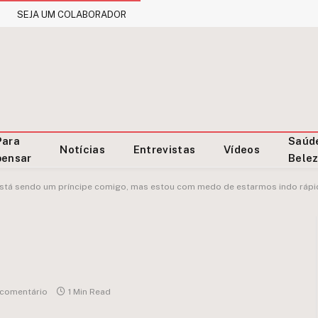
SEJA UM COLABORADOR
Para
Saúd
Notícias
Entrevistas
Vídeos
pensar
Bele
está sendo um príncipe comigo, mas estou com medo de estarmos indo rápi
comentário
1 Min Read