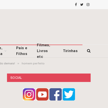
Facebook
Twitter
Instagram
Filmes,
e,
Pais e
Livros
Tirinhas
za
Filhos
etc
»
do demais!
homem perfeito
SOCIAL