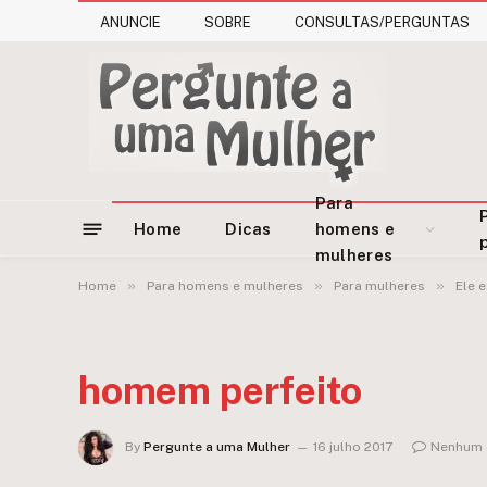
ANUNCIE
SOBRE
CONSULTAS/PERGUNTAS
Para
Home
Dicas
homens e
mulheres
»
»
»
Home
Para homens e mulheres
Para mulheres
Ele 
homem perfeito
By
Pergunte a uma Mulher
16 julho 2017
Nenhum 