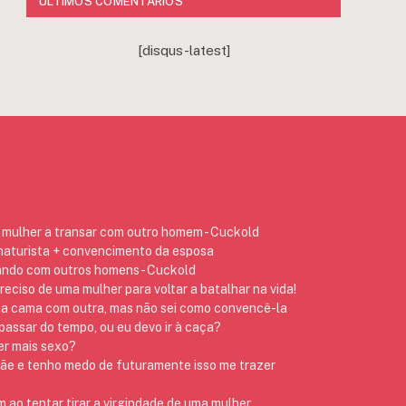
ÚLTIMOS COMENTÁRIOS
[disqus-latest]
mulher a transar com outro homem - Cuckold
 naturista + convencimento da esposa
ando com outros homens - Cuckold
preciso de uma mulher para voltar a batalhar na vida!
na cama com outra, mas não sei como convencê-la
assar do tempo, ou eu devo ir à caça?
er mais sexo?
 e tenho medo de futuramente isso me trazer
ao tentar tirar a virgindade de uma mulher