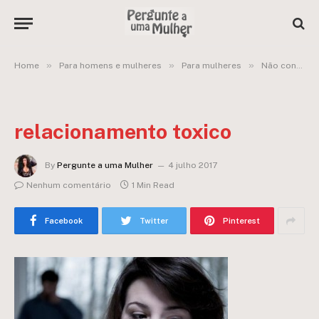
»
»
»
Home
Para homens e mulheres
Para mulheres
Não consigo me livrar de um cara que é estúpido e abusivo comigo:
relacionamento toxico
By
Pergunte a uma Mulher
4 julho 2017
Nenhum comentário
1 Min Read
Facebook
Twitter
Pinterest