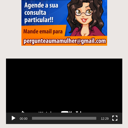
Tocador
de
vídeo
00:00
12:29