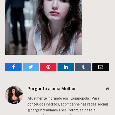
Facebook
Twitter
Pinterest
LinkedIn
Tumblr
Email
Pergunte a uma Mulher
Web
Atualmente morando em Florianópolis! Para
conteúdos inéditos, acompanhe nas redes sociais
@pergunteaumamulher. Porém, se deseja