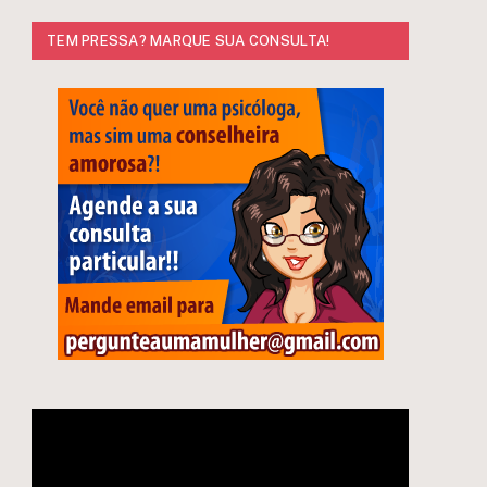
TEM PRESSA? MARQUE SUA CONSULTA!
Tocador
e
de
vídeo