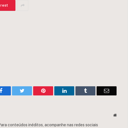
erest
Facebook
Twitter
Pinterest
LinkedIn
Tumblr
Email
Websit
ara conteúdos inéditos, acompanhe nas redes sociais