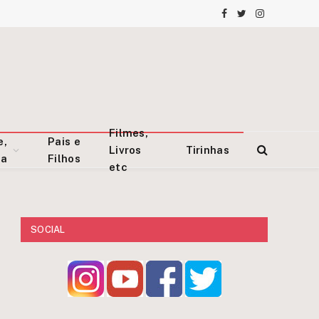
Facebook
Twitter
Instagram
Filmes,
e,
Pais e
Livros
Tirinhas
za
Filhos
etc
SOCIAL