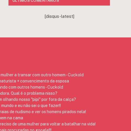
ÚLTIMOS COMENTÁRIOS
[disqus-latest]
mulher a transar com outro homem - Cuckold
 naturista + convencimento da esposa
ando com outros homens - Cuckold
dora. Qual é o problema nisso?
 olhando nosso "pipi" por fora da calça?
 mundo e eu não sei o que fazer!!
raias de nudismo e ver os homens pirados nela!
omem na cama
preciso de uma mulher para voltar a batalhar na vida!
ais procuradas no google!!!