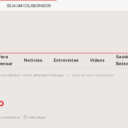
SEJA UM COLABORADOR
Para
Saúd
Notícias
Entrevistas
Vídeos
pensar
Bele
»
no cabelo? – Coco, abacate e linhaça:
oleo de coco umectacao
o
comentário
1 Min Read