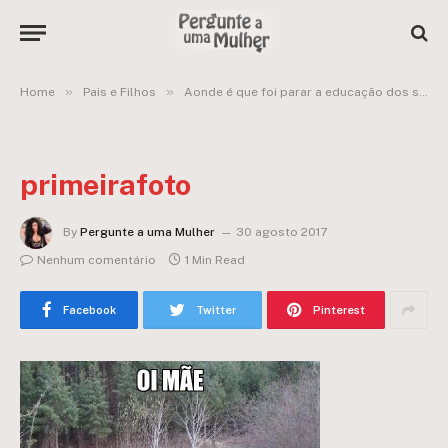
»
»
Home
Pais e Filhos
Aonde é que foi parar a educação dos seus filhos?
primeirafoto
By
Pergunte a uma Mulher
30 agosto 2017
Nenhum comentário
1 Min Read
Facebook
Twitter
Pinterest