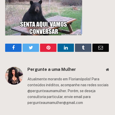
Facebook
Twitter
Pinterest
LinkedIn
Tumblr
Email
Pergunte a uma Mulher
Web
Atualmente morando em Florianópolis! Para
conteúdos inéditos, acompanhe nas redes sociais
@pergunteaumamulher. Porém, se deseja
consultoria particular, envie email para
pergunteaumamulher@gmail.com