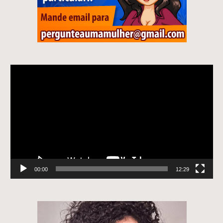
Tocador
de
vídeo
00:00
12:29