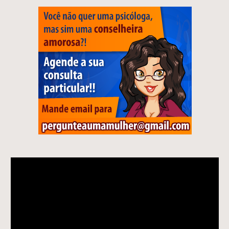
Tocador
de
vídeo