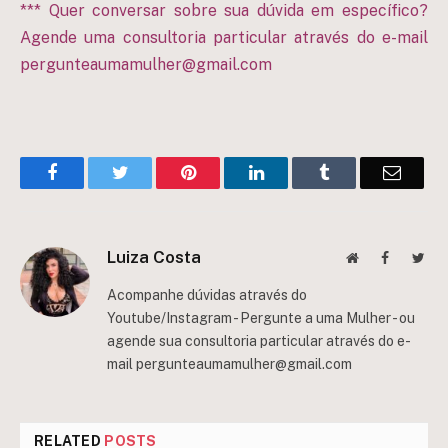
*** Quer conversar sobre sua dúvida em específico?
Agende uma consultoria particular através do e-mail
pergunteaumamulher@gmail.com
Facebook
Twitter
Pinterest
LinkedIn
Tumblr
Email
Luiza Costa
Website
Facebook
Twit
Acompanhe dúvidas através do
Youtube/Instagram - Pergunte a uma Mulher - ou
agende sua consultoria particular através do e-
mail
pergunteaumamulher@gmail.com
RELATED
POSTS