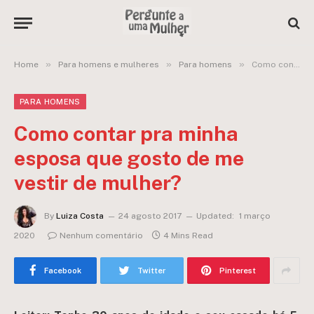
»
»
»
Home
Para homens e mulheres
Para homens
Como contar pra minha esposa que gosto de me vestir de mulher?
PARA HOMENS
Como contar pra minha
esposa que gosto de me
vestir de mulher?
By
Luiza Costa
24 agosto 2017
Updated:
1 março
2020
Nenhum comentário
4 Mins Read
Facebook
Twitter
Pinterest